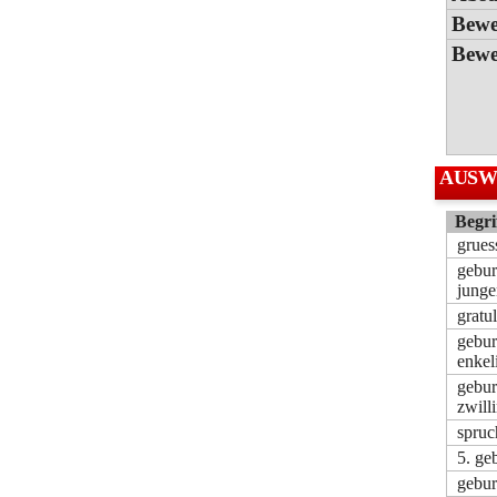
Bewe
Bewe
AUSW
Begri
grue
gebu
jung
gratu
gebu
enkel
gebu
zwill
spruc
5. ge
gebur