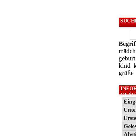
SUCH
Begrif
mädch
gebur
kind
grüße
INFO
GLÃ¼
Eing
Unte
Erste
Gele
Abs