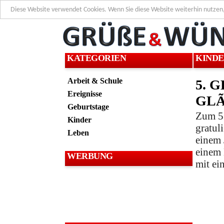
Diese Website verwendet Cookies. Wenn Sie diese Website weiterhin nutzen
KATEGORIEN
KIND
Arbeit & Schule
5. 
Ereignisse
GL
Geburtstage
Zum 5.
Kinder
gratul
Leben
einem 
einem
WERBUNG
mit ei