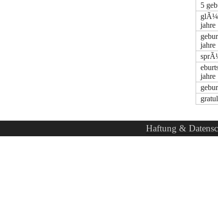
5 geb
glÃ¼
jahre
gebu
jahre
sprÃ¼
ebur
jahre
gebur
gratu
Haftung & Datensc