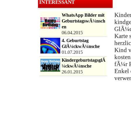
INTERESSANT
Kinder
WhatsApp Bilder mit
GeburtstagswÃ¼nsch
kindge
en
GlÃ¼ck
06.04.2015
Karte 
4. Geburtstag
herzli
GlÃ¼ckwÃ¼nsche
Kind v
01.07.2015
kosten
KindergeburtstagsglÃ
fÃ¼r F
¼ckwÃ¼nsche
Enkel 
26.01.2015
verwe