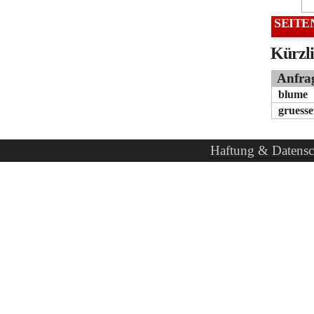
SEITE
Kürzli
Anfra
blume
gruess
Haftung & Datensc