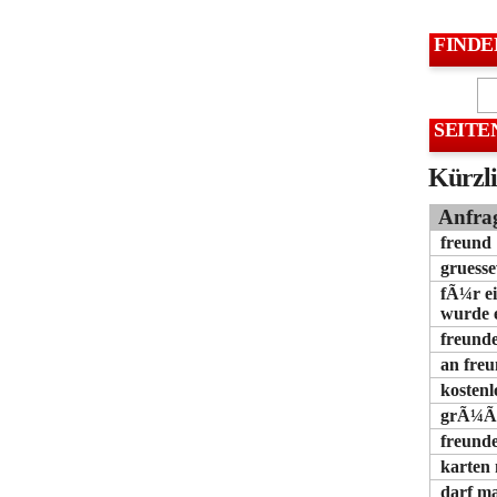
FINDE
SEITE
Kürzli
Anfra
freund
gruess
fÃ¼r ei
wurde e
freund
an freu
kosten
grÃ¼ÃŸ
freun
karten
darf ma