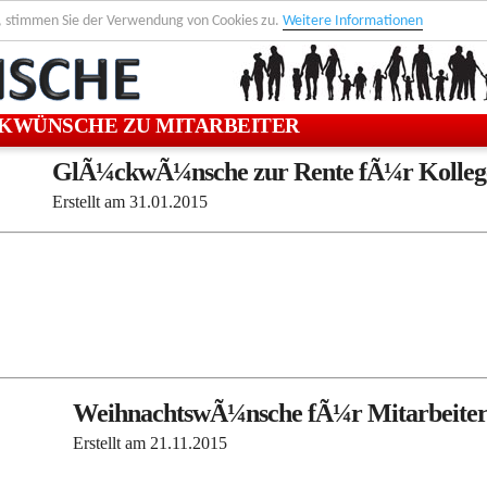
, stimmen Sie der Verwendung von Cookies zu.
Weitere Informationen
KWÜNSCHE ZU MITARBEITER
GlÃ¼ckwÃ¼nsche zur Rente fÃ¼r Kolleg
Erstellt am
31.01.2015
WeihnachtswÃ¼nsche fÃ¼r Mitarbeite
Erstellt am
21.11.2015