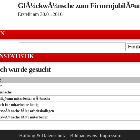
GlÃ¼ckwÃ¼nsche zum FirmenjubilÃ¤u
Erstellt am
30.01.2016
EN
NSTATISTIK
ch wurde gesucht
e
er
uensche
bilï¿½um mitarbeiter wÃ¼nsche
ch fur mitarbeiter lustig
tswÃ¼nsche fÃ¼r arbeitskollegen
tswÃ¼nsche fÃ¼r mitarbeiter
Haftung & Datenschutz
-
Bildnachweis
-
Impressum