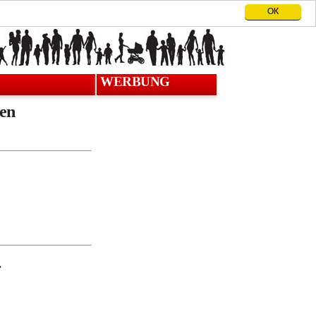
OK
WERBUNG
en
r