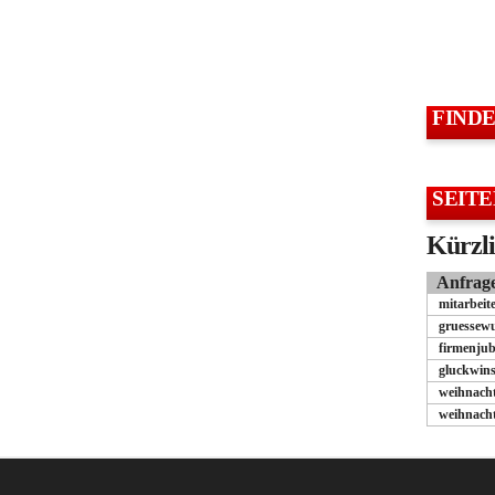
FIND
SEITE
Kürzli
Anfrag
mitarbeit
gruessew
firmenju
gluckwins
weihnach
weihnach