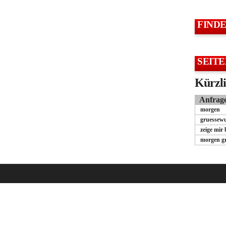
FIND
SEITE
Kürzli
Anfrag
morgen
gruessew
zeige mir
morgen g