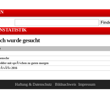
EN
NSTATISTIK
ch wurde gesucht
e
uensche
 bilder mit sprÃ¼chen zu guten morgen
rÃ¼ÃŸe 2016
Haftung & Datenschutz
-
Bildnachweis
-
Impressum