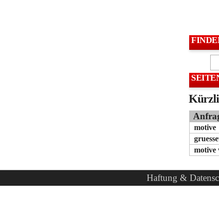
FINDE
SEITE
Kürzli
Anfra
motive
gruess
motive
Haftung & Datensc