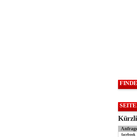
FIND
SEITE
Kürzli
Anfrag
facebook