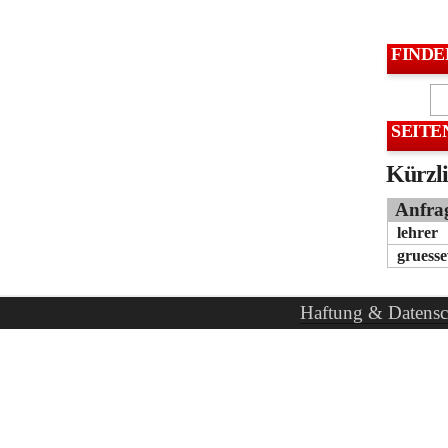
FINDE
SEITE
Kürzli
Anfra
lehrer
gruess
Haftung & Datensc