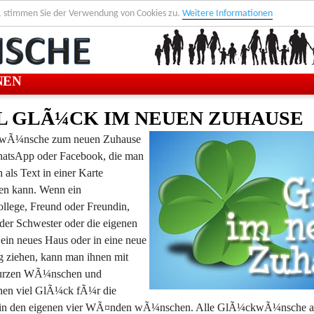
, stimmen Sie der Verwendung von Cookies zu.
Weitere Informationen
NEN
L GLÃ¼CK IM NEUEN ZUHAUSE
Ã¼nsche zum neuen Zuhause
atsApp oder Facebook, die man
 als Text in einer Karte
en kann. Wenn ein
ollege, Freund oder Freundin,
der Schwester oder die eigenen
 ein neues Haus oder in eine neue
ziehen, kann man ihnen mit
kurzen WÃ¼nschen und
en viel GlÃ¼ck fÃ¼r die
 in den eigenen vier WÃ¤nden wÃ¼nschen. Alle GlÃ¼ckwÃ¼nsche auf