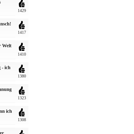
s
1429
nsch!
1417
r Welt
1410
- ich
1380
ohnung
1323
nn ich
1308
er