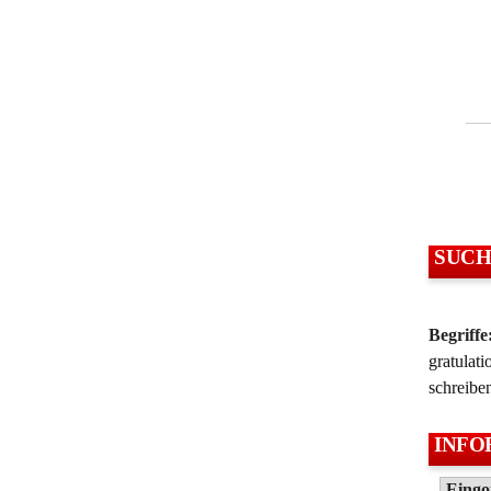
SUCH
Begriffe
gratulati
schreibe
INFO
Eingo