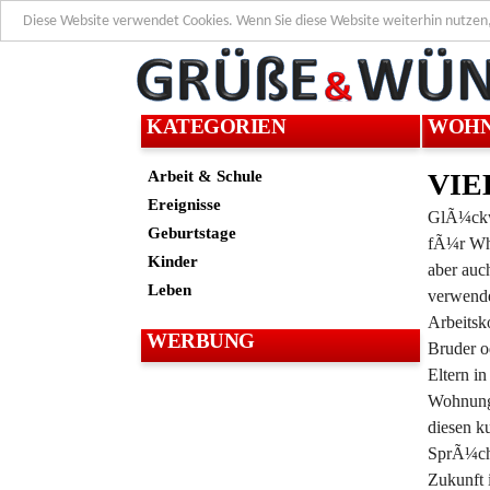
Diese Website verwendet Cookies. Wenn Sie diese Website weiterhin nutzen
KATEGORIEN
WOH
Arbeit & Schule
VIE
Ereignisse
GlÃ¼ckw
Geburtstage
fÃ¼r Wh
Kinder
aber auch
Leben
verwend
Arbeitsk
WERBUNG
Bruder o
Eltern in
Wohnung 
diesen 
SprÃ¼ch
Zukunft