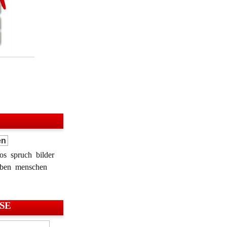
os
spruch
bilder
eben
menschen
SE