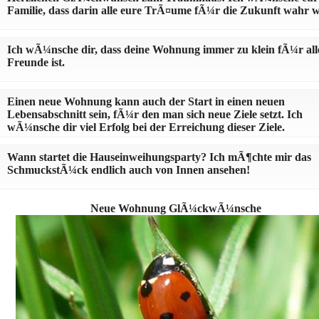
Familie, dass darin alle eure TrÃ¤ume fÃ¼r die Zukunft wahr 
Ich wÃ¼nsche dir, dass deine Wohnung immer zu klein fÃ¼r all
Freunde ist.
Einen neue Wohnung kann auch der Start in einen neuen
Lebensabschnitt sein, fÃ¼r den man sich neue Ziele setzt. Ich
wÃ¼nsche dir viel Erfolg bei der Erreichung dieser Ziele.
Wann startet die Hauseinweihungsparty? Ich mÃ¶chte mir das
SchmuckstÃ¼ck endlich auch von Innen ansehen!
Neue Wohnung GlÃ¼ckwÃ¼nsche