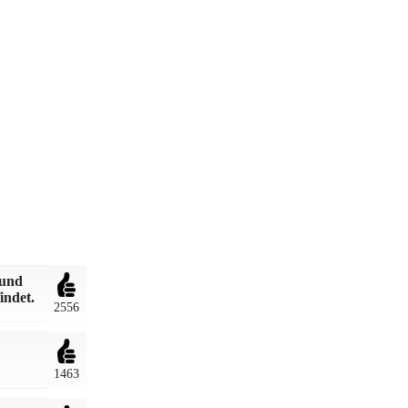
 und
indet.
2556
1463