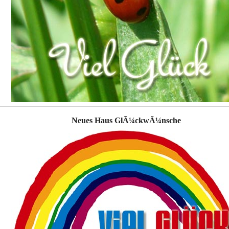
Neues Haus GlÃ¼ckwÃ¼nsche