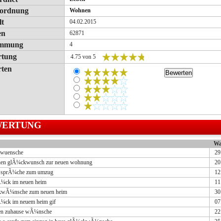
rordnung
Wohnen
lt
04.02.2015
en
62871
immung
4
rtung
4.75 von 5
ten
WERTUNG
W
ewuensche
29
chen glÃ¼ckwunsch zur neuen wohnung
20
e sprÃ¼che zum umzug
12
lÃ¼ck im neuen heim
11
wÃ¼nsche zum neuen heim
30
Ã¼ck im neuem heim gif
07
en zuhause wÃ¼nsche
22