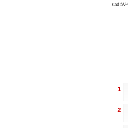
sind fÃ¼
1
2