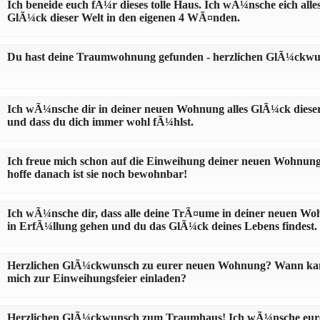
Ich beneide euch fÃ¼r dieses tolle Haus. Ich wÃ¼nsche eich alle
GlÃ¼ck dieser Welt in den eigenen 4 WÃ¤nden.
Du hast deine Traumwohnung gefunden - herzlichen GlÃ¼ckwu
Ich wÃ¼nsche dir in deiner neuen Wohnung alles GlÃ¼ck diese
und dass du dich immer wohl fÃ¼hlst.
Ich freue mich schon auf die Einweihung deiner neuen Wohnung 
hoffe danach ist sie noch bewohnbar!
Ich wÃ¼nsche dir, dass alle deine TrÃ¤ume in deiner neuen W
in ErfÃ¼llung gehen und du das GlÃ¼ck deines Lebens findest.
Herzlichen GlÃ¼ckwunsch zu eurer neuen Wohnung? Wann ka
mich zur Einweihungsfeier einladen?
Herzlichen GlÃ¼ckwunsch zum Traumhaus! Ich wÃ¼nsche eur