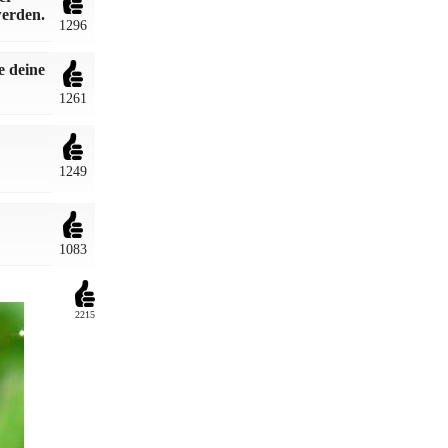
werden.
1296
e deine
1261
1249
1083
2215