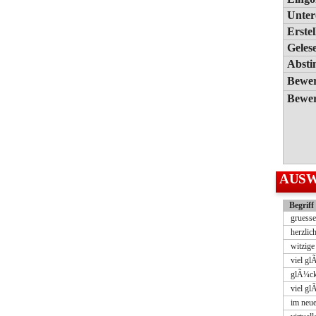
Unte
Erstel
Geles
Abst
Bewe
Bewer
AUS
Begriff
gruess
herzli
witzig
viel g
glÃ¼ck
viel gl
im neu