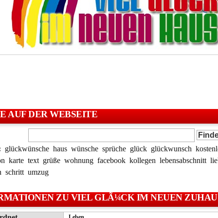
E AUF DER WEBSEITE
:
glückwünsche
haus
wünsche
sprüche
glück
glückwunsch
kostenl
on
karte
text
grüße
wohnung
facebook
kollegen
lebensabschnitt
li
n
schritt
umzug
RMATIONEN ZU VIEL GLÃ¼CK IM NEUEN ZUHAU
rdnet
Leben