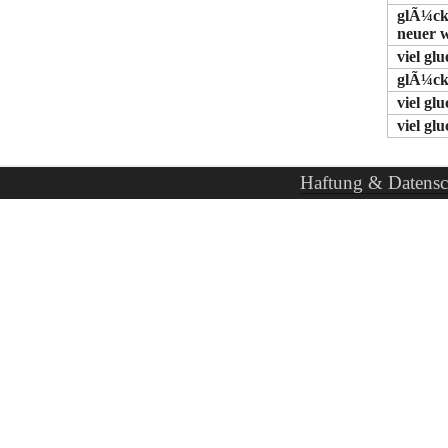
glÃ¼ck
neuer 
viel gl
glÃ¼ck
viel gl
viel gl
Haftung & Datensc