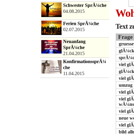
Schwester SprÃ¼che
Woh
04.08.2015
Ferien SprÃ¼che
Text 
02.07.2015
Frage
Neuanfang
gruess
SprÃ¼che
glÃ¼ck
21.04.2015
sprÃ¼c
KonfirmationssprÃ¼
viel gl
che
glÃ¼ck
11.04.2015
viel g
umzug 
viel g
viel g
wÃ¼ns
viel g
neue w
viel gl
bild al