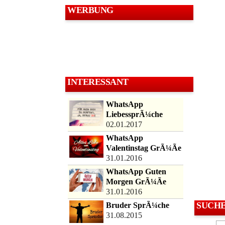
WERBUNG
INTERESSANT
WhatsApp
LiebessprÃ¼che
02.01.2017
WhatsApp
Valentinstag GrÃ¼Ãe
31.01.2016
WhatsApp Guten
Morgen GrÃ¼Ãe
31.01.2016
SUCH
Bruder SprÃ¼che
31.08.2015