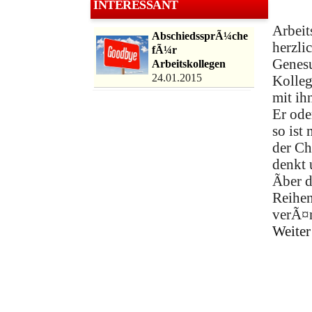
INTERESSANT
Arbeit
AbschiedssprÃ¼che
herzli
fÃ¼r
Genes
Arbeitskollegen
24.01.2015
Kolleg
mit ih
Er ode
so ist
der Ch
denkt 
Ãber 
Reihen
verÃ¤n
Weiter