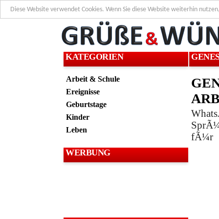
Diese Website verwendet Cookies. Wenn Sie diese Website weiterhin nutzen
KATEGORIEN
GENE
Arbeit & Schule
GE
Ereignisse
AR
Geburtstage
What
Kinder
SprÃ¼
Leben
fÃ¼r
WERBUNG