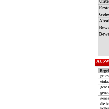
Unte
Erste
Gele
Abs
Bewe
Bewe
AUSW
Begri
grue
einf
gene
genes
genes
die b
kolle