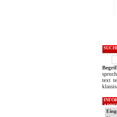
SUCH
Begrif
spruc
text
t
klassi
INFO
ARBE
Eing