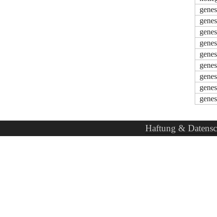
gene
genes
gene
genes
genes
genes
gene
gene
gene
Haftung & Datensc